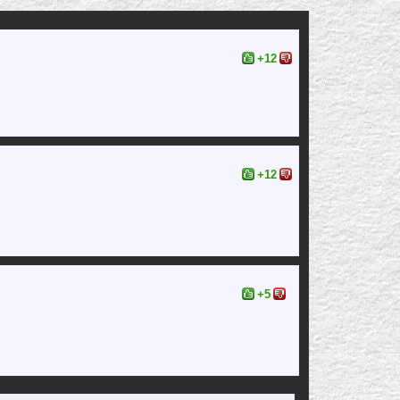
+12
+12
+5