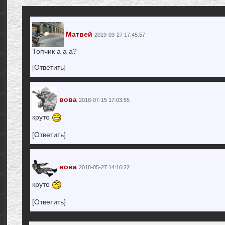
Матвей
2019-03-27 17:45:57
Топчик а а а?
[Ответить]
вова
2018-07-15 17:03:55
круто
[Ответить]
вова
2018-05-27 14:16:22
круто
[Ответить]