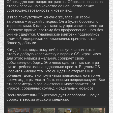
Сборка для настоящих патриотов. Сборка основана на
старой версии, но в качестве её новшества лежит
усовершенствованность и новый вид.
В игре присутствует, конечно же, главный герой
заголовка – русский спецназ. Он и будет бороться с
террористами. К слову сказать, у противников имеется
неплохое оружие, поэтому без профессионального боя
они не сдадутся. Снайперские винтовки подверглись
сложной модернизации, изменились прицелы, став
более удобными.
Каждый раз, когда кому-либо наскучивает играть в
старую добрую классическую версию CS, игрок, имея
для этого навыки и желания, собирает свою
собственную сборку. Это легко сделать, так как игра
низко требовательна и довольно проста. В целом CS
нравится именно тем, что он идёт на старых ПК и
обладает довольно понятными правилами, но в то же
время ход игры может быть весьма непредсказуем. Все
эти параметры в разной степени могут зависеть от
игроков, собранных команд и отдельных нюансов.
Всем любителям CS рекомендует опробовать новую
сборку в версии русского спецназа.