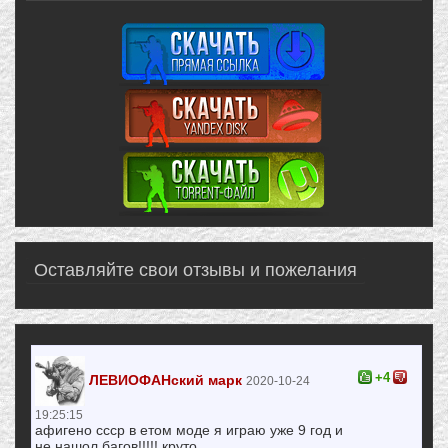
Оставляйте свои отзывы и пожелания
+4
ЛЕВИОФАНский марк
2020-10-24
19:25:15
афигено ссср в етом моде я играю уже 9 год и
не нашол багов!!!!! круто