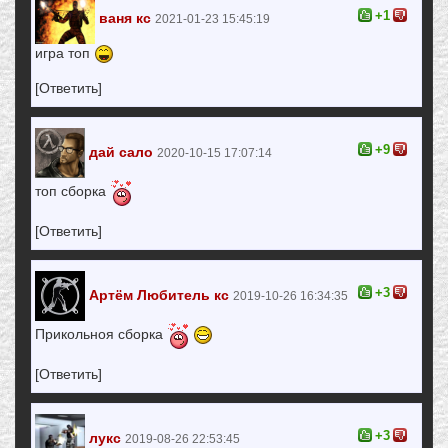
+1
ваня кс
2021-01-23 15:45:19
игра топ
[Ответить]
+9
дай сало
2020-10-15 17:07:14
топ сборка
[Ответить]
+3
Артём Любитель кс
2019-10-26 16:34:35
Прикольноя сборка
[Ответить]
+3
лукс
2019-08-26 22:53:45