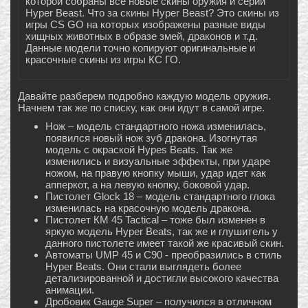
которой собраны все новые скины оружия и серии
Hyper Beast. Что за скины Hyper Beast? Это скины из
игры CS GO на которых изображены разные виды
хищных животных в образе змей, драконов и т.д.
Данные модели точно копируют оригинальные и
красочные скины из игры КС ГО.
Давайте разберем подробно каждую модель оружия.
Начнем так же по списку, как они идут в самой игре.
Нож – модель стандартного ножа изменилась,
появился новый нож зуб дракона. Изогнутая
модель с окраской Hypes Beats. Так же
изменились и визуальные эффекты, при ударе
ножом, на правую кнопку мыши, удар идет как
апперкот, а на левую кнопку, боковой удар.
Пистолет Glock 18 – модель стандартного глока
изменилась на красочную модель дракона.
Пистолет КМ 45 Tactical – тоже был изменен в
яркую модель Hyper Beats, так же и глушитель у
данного пистолете имеет такой же красивый скин.
Автоматы UMP 45 и C90 - преобразились в стиль
Hyper Beats. Они стали выглядеть более
детализированной и достигли высокого качества
анимации.
Дробовик Gauge Super – получился в отличном