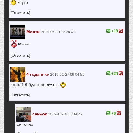
круто
[Ответить]
+19
Монти
2019-06-19 12:28:41
класс
[Ответить]
+24
4 года в кс
2019-01-27 09:04:51
не кс 1.6 будет по лучше
[Ответить]
+8
саньок
2019-10-19 11:09:25
це точно