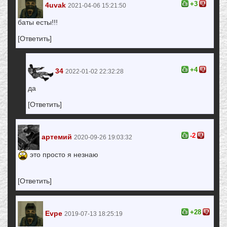
+3
4uvak
2021-04-06 15:21:50
баты есты!!!
[Ответить]
+4
34
2022-01-02 22:32:28
да
[Ответить]
-2
артемий
2020-09-26 19:03:32
это просто я незнаю
[Ответить]
+28
Evpe
2019-07-13 18:25:19