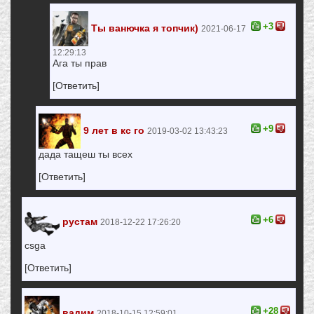
+3
Ты ванючка я топчик)
2021-06-17
12:29:13
Ага ты прав
[Ответить]
+9
9 лет в кс го
2019-03-02 13:43:23
дада тащеш ты всех
[Ответить]
+6
рустам
2018-12-22 17:26:20
csga
[Ответить]
+28
вадим
2018-10-15 12:59:01