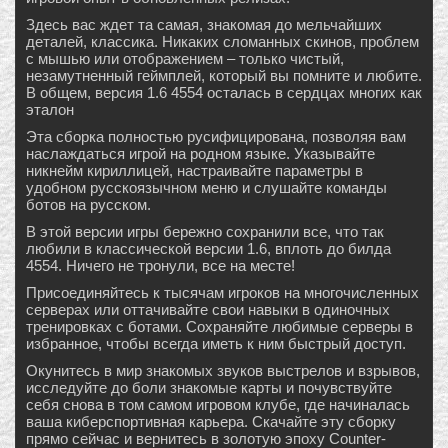
Здесь вас ждет та самая, знакомая до мельчайших
деталей, классика. Никаких сломанных скинов, проблем
с мышью или отображением – только чистый,
незамутненный геймплей, который вы помните и любите.
В общем, версия 1.6 4554 осталась в сердцах многих как
эталон
Эта сборка полностью русифицирована, позволяя вам
наслаждаться игрой на родном языке. Указывайте
никнейм кириллицей, настраивайте параметры в
удобном русскоязычном меню и слушайте команды
ботов на русском.
В этой версии игры бережно сохранили все, что так
любили в классической версии 1.6, вплоть до билда
4554. Ничего не тронули, все на месте!
Присоединяйтесь к тысячам игроков на многочисленных
серверах или оттачивайте свои навыки в одиночных
тренировках с ботами. Сохраняйте любимые серверы в
избранное, чтобы всегда иметь к ним быстрый доступ.
Окунитесь в мир знакомых звуков выстрелов и взрывов,
исследуйте до боли знакомые карты и почувствуйте
себя снова в том самом игровом клубе, где начиналась
ваша киберспортивная карьера. Скачайте эту сборку
прямо сейчас и вернитесь в золотую эпоху Counter-