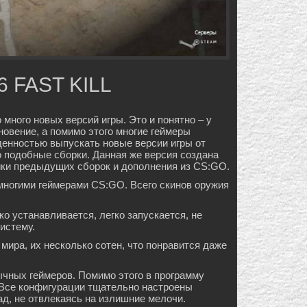
6 FAST KILL
много новых версий игры. Это и понятно – у
хновение, а помимо этого многие геймеры
денностью выпускать новые версии игры от
но подобные сборки. Данная же версия создана
ойки предыдущих сборок и дополнения из CS:GO.
многими геймерами CS:GO. Всего скинов оружия
о устанавливается, легко запускается, не
истему.
 мира, их несколько сотен, что понравится даже
ычных геймеров. Помимо этого в программу
 Все конфигурации тщательно настроены
лад, не отвлекаясь на излишние мелочи.