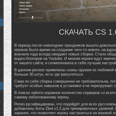
СКАЧАТЬ CS 1.
В период после новогодних праздников вышло довольно 
игроков было время на создание чего-то нового, на вдо
вначале года всегда ожидают новые сборки. Стало обы
видео-блогеров на Youtube. И многие игроки ждут имен
от нашего сайта, и скомпоновала в себе лучшие настр
В данном релизе применены скины оружия из любимой 
больше 30 штук, есть где разгуляться.
Сама по себе сборка совершенно не требовательна, легк
требует особых навыков в установке и не перегружает с
В поиске забито огромное количество серверов со всего
самому избалованному игроку.
Релиз русифицирован, что подойдёт для всех русскояз
добавлены боты Zbot v1.5 для тренировочных уровней.
заранее, что позволяет игроку настроиться на игровой 