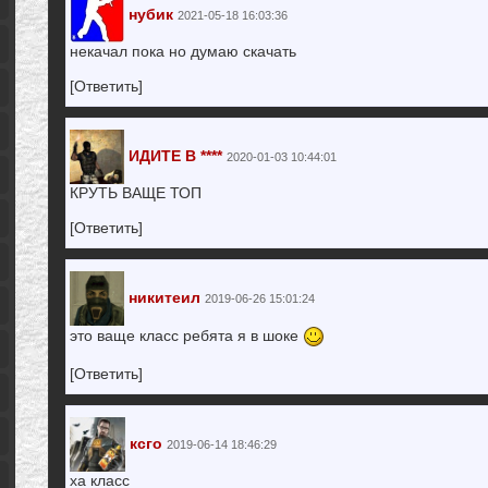
нубик
2021-05-18 16:03:36
некачал пока но думаю скачать
[Ответить]
ИДИТЕ В ****
2020-01-03 10:44:01
КРУТЬ ВАЩЕ ТОП
[Ответить]
никитеил
2019-06-26 15:01:24
это ваще класс ребята я в шоке
[Ответить]
ксго
2019-06-14 18:46:29
ха класс