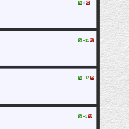
0
+11
+12
+5