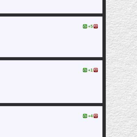
+5
+1
+4