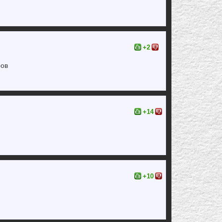
+2
ров
+14
+10