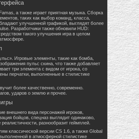
терфейса
Famas, а также играет приятная музыка. Сборка
ментов, таких как выбор команд, класса,
бладают улучшенной графикой, выглядят более
ulse. Разработчики также обновили HUD:
средством такого улучшения игра в целом
 атмосфере.
л
льс». Игровые элементы, такие как бомба,
зображения пульс скина, что также добавляет
ает три элемента с видом от игрока, со
ены перчатки, выполненные в стилистике
вучит более качественно, современно.
гов, ударов о землю и прочее.
 игры
ние внешнего вида персонажей игроков,
ация бойцов, спецназ выглядит одинаково,
е реалистичности, разнообразит геймплей.
ям классической версии CS 1.6, а также Global
, выполненной в атмосферной стилистике