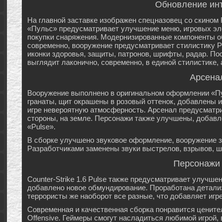
Обновление ин
На главной заставке изображен спецназовец со скином 
«Пульс» предусматривает улучшение меню, игровых эле
покупки снаряжения. Модернизированные компоненты о
современно, вооружение предусматривает стилистику P
иконки здоровья, защиты, патронов, шрифты, радар. По
выглядит лаконично, современно, в единой стилистике,
Арсена
Вооружение выполнено в оригинальном оформлении «Пу
гранаты, щит окрашены в розовый оттенок, добавлены и
игре невероятную атмосферность. Арсенал предусматрив
стороны, на земле. Персонажи также улучшены, добавл
«Pulse».
В сборке улучшено звуковое оформление, вооружение з
Разработчиками заменены звуки выстрелов, взрывов, ша
Персонажи
Counter-Strike 1.6 Pulse также предусматривает улучше
добавлено новое обмундирование. Проработана детализ
террористы же наоборот все разные, что добавляет игр
Современная и качественная сборка понравится ценител
Offensive. Геймеры смогут насладиться любимой игрой