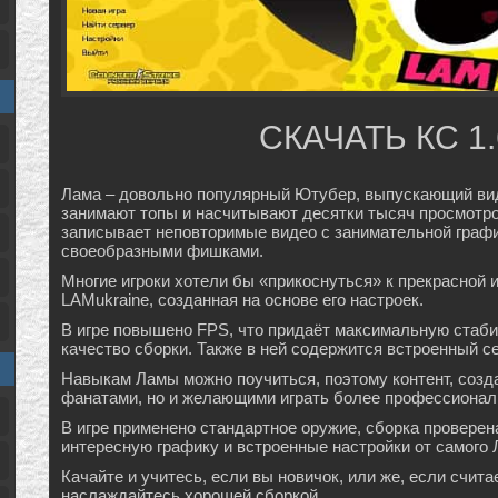
СКАЧАТЬ КС 1
Лама – довольно популярный Ютубер, выпускающий виде
занимают топы и насчитывают десятки тысяч просмотро
записывает неповторимые видео с занимательной графи
своеобразными фишками.
Многие игроки хотели бы «прикоснуться» к прекрасной
LAMukraine, созданная на основе его настроек.
В игре повышено FPS, что придаёт максимальную стаби
качество сборки. Также в ней содержится встроенный с
Навыкам Ламы можно поучиться, поэтому контент, созд
фанатами, но и желающими играть более профессионал
В игре применено стандартное оружие, сборка проверен
интересную графику и встроенные настройки от самого
Качайте и учитесь, если вы новичок, или же, если счи
наслаждайтесь хорошей сборкой.