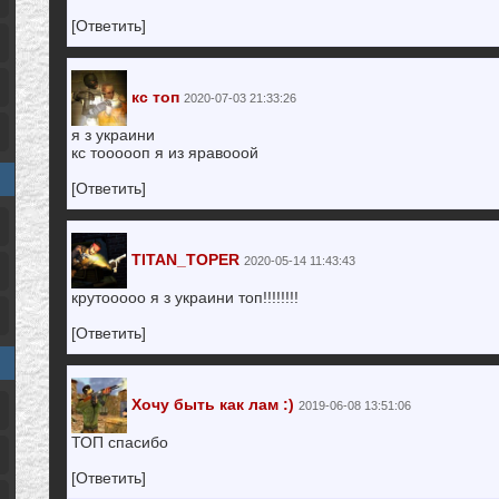
[Ответить]
кс топ
2020-07-03 21:33:26
я з украини
кс тоооооп я из яравооой
[Ответить]
TITAN_TOPER
2020-05-14 11:43:43
крутооооо я з украини топ!!!!!!!!
[Ответить]
Хочу быть как лам :)
2019-06-08 13:51:06
ТОП спасибо
[Ответить]