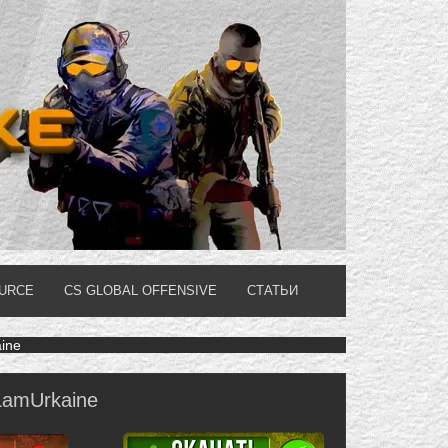
OURCE
CS GLOBAL OFFENSIVE
СТАТЬИ
ine
LamUrkaine