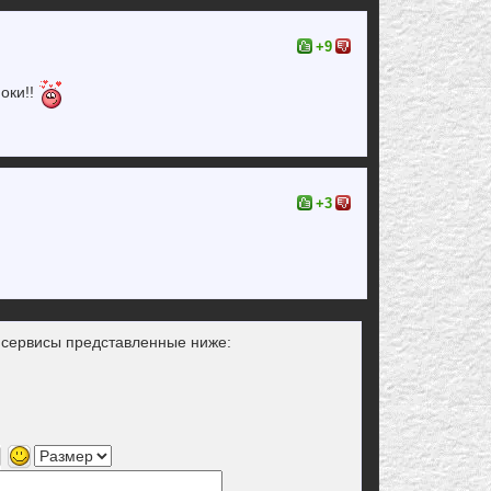
+9
моки!!
+3
з сервисы представленные ниже: