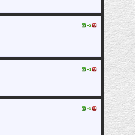
+2
+1
+5