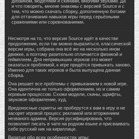
дизайном, моделями и скинами, многими звуками. Да
и что говорить, многие знакомы с версией Source и с
тем, что можно скачать сборку, дополненную ботами
для оттачивания навыков игры перед серьёзными
сражениями или соревнованиями.
Несмотря на то, что версия Source идёт в качестве
продолжения, если так можно выразиться, классической
версии игры, собрана она всё же на несколько ином
движке, а поэтому разительно отличается физикой и
геймплеем. Для непривыкших игроков это может
оказаться проблемой, к игре придётся привыкать заново.
Именно для таких игроков и была выпущена данная
сборка.
Она решает все проблемы с привыканием к новой игре.
Она идентична не только оформлением, но и самим
игровым процессом. Схожи модели, скины, шрифты,
звуковое оформление, худ.
Вредоносные скрипты не проберутся к вам в игру и не
засорят игровой процесс рекламой или вторжением
незваного админа. Версия русифицирована, что
позволяет писать в чате на родном языке и присваивать
себе русский ник на кириллице.
Вкратце обо всех особенностях игры: