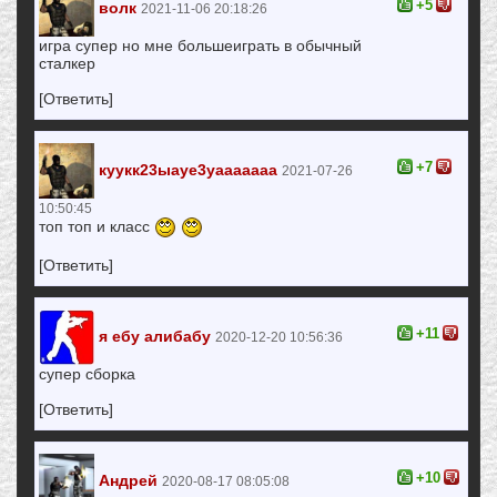
+5
волк
2021-11-06 20:18:26
игра супер но мне большеиграть в обычный
сталкер
[Ответить]
+7
куукк23ыауе3уааааааа
2021-07-26
10:50:45
топ топ и класс
[Ответить]
+11
я ебу алибабу
2020-12-20 10:56:36
супер сборка
[Ответить]
+10
Андрей
2020-08-17 08:05:08