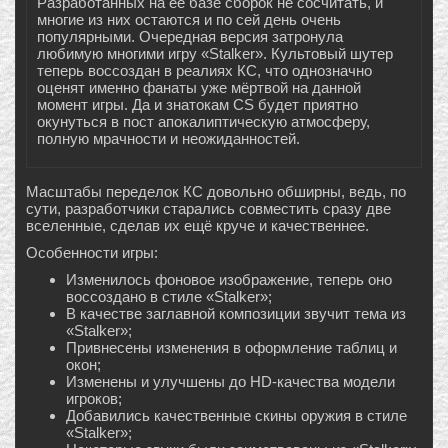
Разработанных на её базе сборок не сосчитать, и
многие из них остаются и по сей день очень
популярными. Очередная версия затронула
любимую многими игру «Stalker». Культовый шутер
теперь воссоздан в реалиях КС, что однозначно
оценят именно фанаты уже мёртвой на данной
момент игры. Да и знатокам CS будет приятно
окунуться в пост апокалиптическую атмосферу,
полную мрачности и неожиданностей.
Масштабы переделок КС довольно обширны, ведь, по
сути, разработчики старались совместить сразу две
вселенные, сделав их ещё круче и качественнее.
Особенности игры:
Изменилось фоновое изображение, теперь оно
воссоздано в стиле «Stalker»;
В качестве заглавной композиции звучит тема из
«Stalker»;
Привнесены изменения в оформление таблиц и
окон;
Изменены и улучшены до HD-качества модели
игроков;
Добавились качественные скины оружия в стиле
«Stalker»;