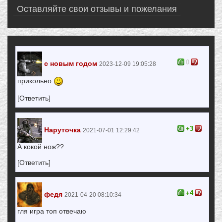
Оставляйте свои отзывы и пожелания
0
с новым годом
2023-12-09 19:05:28
прикольно
[Ответить]
+3
Наруточка
2021-07-01 12:29:42
А кокой нож??
[Ответить]
+4
федя
2021-04-20 08:10:34
гля игра топ отвечаю