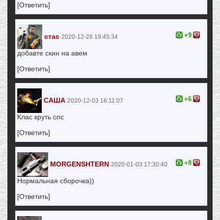
[Ответить]
+9
стас
2020-12-26 19:45:34
добавте скин на авем
[Ответить]
+6
САША
2020-12-03 16:11:07
Клас круть спс
[Ответить]
+8
MORGENSHTERN
2020-01-03 17:30:40
Нормальная сборочка))
[Ответить]