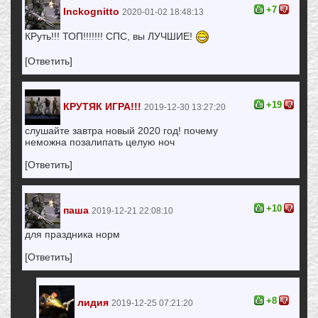
+7
Inckognitto
2020-01-02 18:48:13
КРуть!!! ТОП!!!!!!! СПС, вы ЛУЧШИЕ!
[Ответить]
+19
КРУТЯК ИГРА!!!
2019-12-30 13:27:20
слушайте завтра новый 2020 год! почему
неможна позалипать целую ноч
[Ответить]
+10
паша
2019-12-21 22:08:10
для праздника норм
[Ответить]
+8
лидия
2019-12-25 07:21:20