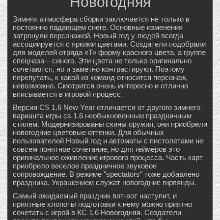
Новогодняя
Зимняя атмосфера сборки заключается не только в
постоянно падающем снеге. Основные изменения
затронули персонажей. Новый год у людей всегда
ассоциируется с яркими цветами. Создатели подобрали
для моделей отряда «Т» форму красного цвета, а группе
спецназа – синего. Эти цвета не только оригинально
сочетаются, но и заметно контрастируют. Поэтому
перепутать, к какой из команд относится персонаж,
невозможно. Смотрится очень интересно и отлично
вписывается в игровой процесс.
Версия CS 1.6 New Year отличается от другого зимнего
варианта игры cs 1.6 необыкновенным праздничным
стилем. Модернизированы скины оружия, они приобрели
новогодние цветовые оттенки. Для обычных
пользователей Новый год и автоматы с пистолетами не
совсем понятное сочетание, но для геймеров это
оригинальное оживление игрового процесса. Часть карт
приобрело веселое праздничное звуковое
сопровождение. В режиме "spectators" тоже добавлено
праздника. Украшением служат новогодние гирлянды.
Самый ожидаемый праздник вот-вот наступит, и
приятные хлопоты подготовки к нему можно приятно
сочетать с игрой в КС 1.6 Новогодняя. Создатели