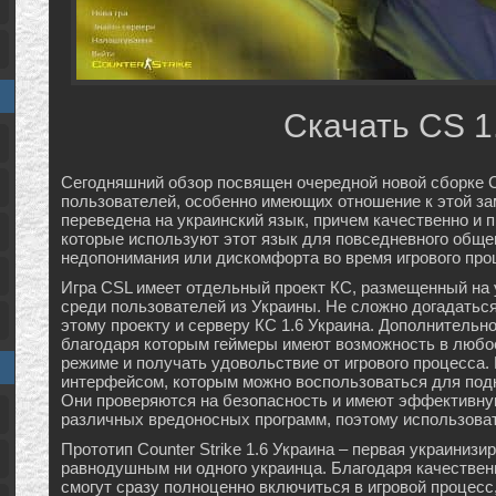
Скачать CS 1
Сегодняшний обзор посвящен очередной новой сборке Cou
пользователей, особенно имеющих отношение к этой за
переведена на украинский язык, причем качественно и
которые используют этот язык для повседневного обще
недопонимания или дискомфорта во время игрового про
Игра CSL имеет отдельный проект КС, размещенный на 
среди пользователей из Украины. Не сложно догадаться
этому проекту и серверу КС 1.6 Украина. Дополнительн
благодаря которым геймеры имеют возможность в любое
режиме и получать удовольствие от игрового процесса.
интерфейсом, которым можно воспользоваться для под
Они проверяются на безопасность и имеют эффективную
различных вредоносных программ, поэтому использоват
Прототип Counter Strike 1.6 Украина – первая украинизи
равнодушным ни одного украинца. Благодаря качествен
смогут сразу полноценно включиться в игровой процесс