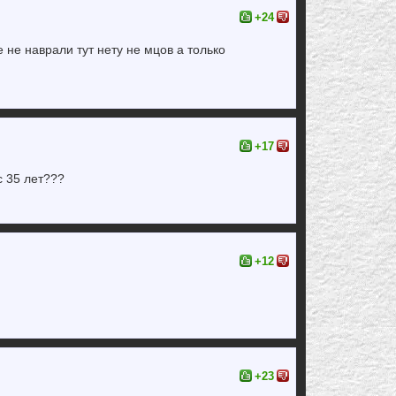
+24
е не наврали тут нету не мцов а только
+17
с 35 лет???
+12
+23