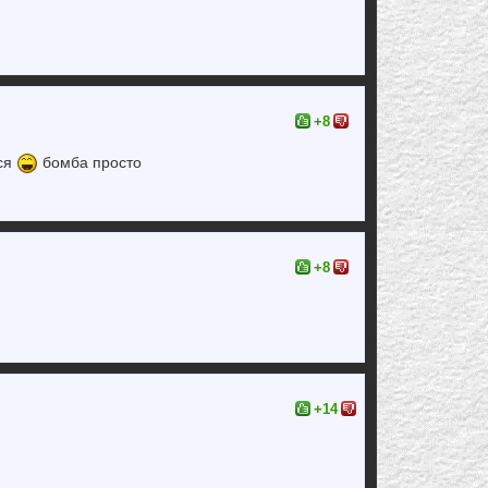
+8
ься
бомба просто
+8
+14