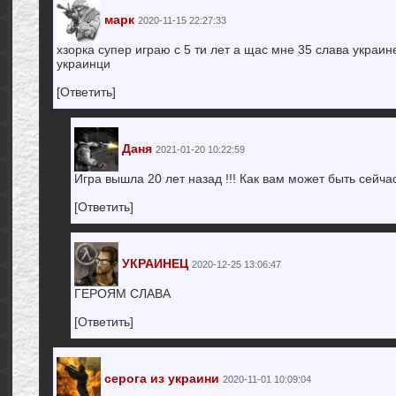
марк
2020-11-15 22:27:33
хзорка супер играю с 5 ти лет а щас мне 35 слава украин
украинци
[Ответить]
Даня
2021-01-20 10:22:59
Игра вышла 20 лет назад !!! Как вам может быть сейча
[Ответить]
УКРАИНЕЦ
2020-12-25 13:06:47
ГЕРОЯМ СЛАВА
[Ответить]
серога из украини
2020-11-01 10:09:04