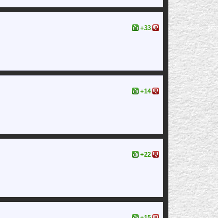
+33
+14
+22
+15