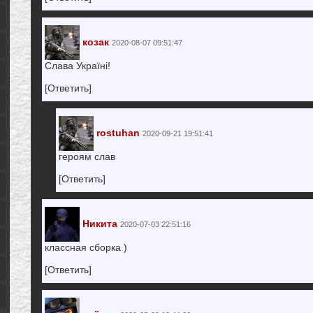
козак
2020-08-07 09:51:47
Слава Україні!
[Ответить]
rostuhan
2020-09-21 19:51:41
героям слав
[Ответить]
Никита
2020-07-03 22:51:16
классная сборка )
[Ответить]