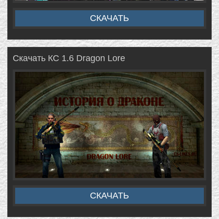
СКАЧАТЬ
Скачать КС 1.6 Dragon Lore
СКАЧАТЬ