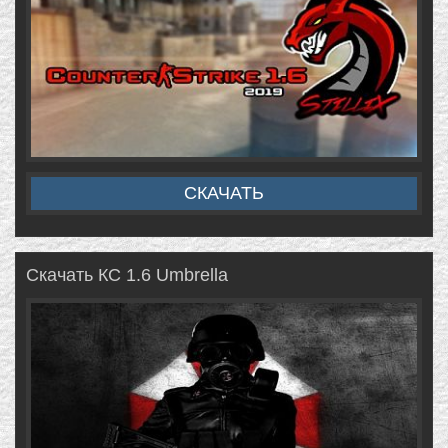
СКАЧАТЬ
Скачать КС 1.6 Umbrella