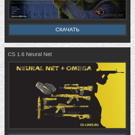
СКАЧАТЬ
CS 1.6 Neural Net