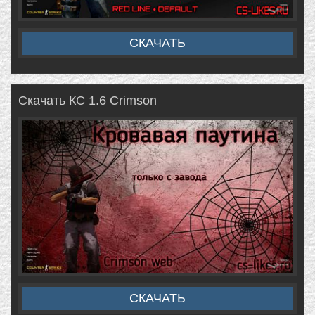
СКАЧАТЬ
Скачать КС 1.6 Crimson
СКАЧАТЬ