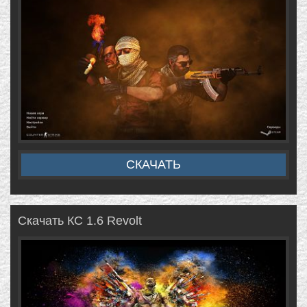
СКАЧАТЬ
Скачать КС 1.6 Revolt