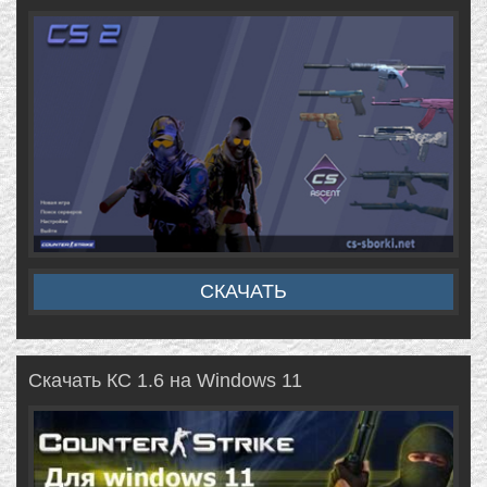
СКАЧАТЬ
Скачать КС 1.6 на Windows 11