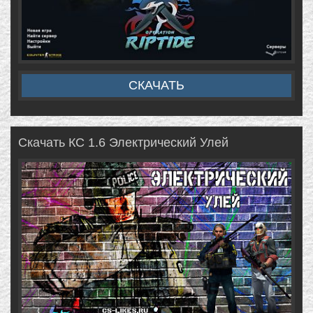
СКАЧАТЬ
Скачать КС 1.6 Электрический Улей