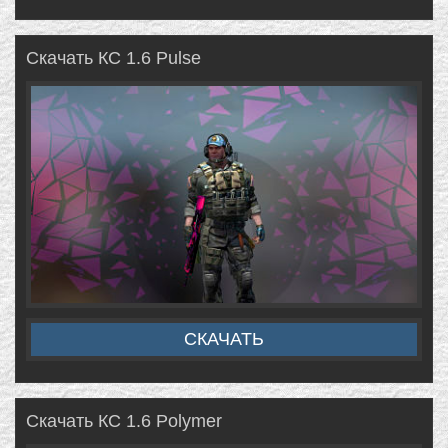
Скачать КС 1.6 Pulse
СКАЧАТЬ
Скачать КС 1.6 Polymer