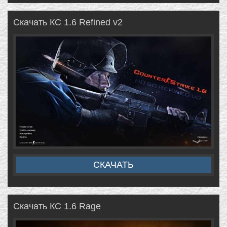
Скачать КС 1.6 Refined v2
СКАЧАТЬ
Скачать КС 1.6 Rage