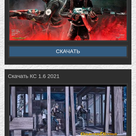
СКАЧАТЬ
Скачать КС 1.6 2021