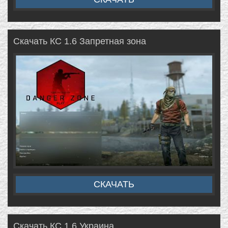
Скачать КС 1.6 Запретная зона
СКАЧАТЬ
Скачать КС 1.6 Украина