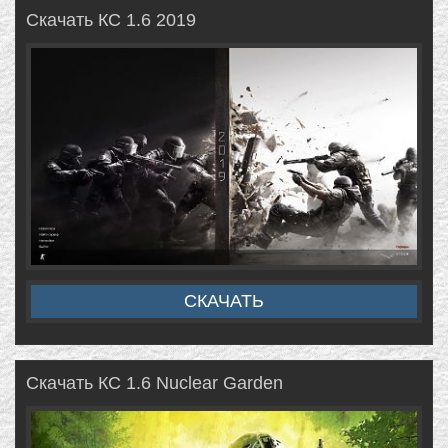
Скачать КС 1.6 2019
СКАЧАТЬ
Скачать КС 1.6 Nuclear Garden