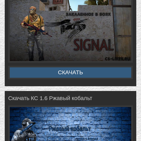
СКАЧАТЬ
Скачать КС 1.6 Ржавый кобальт