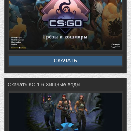
СКАЧАТЬ
Скачать КС 1.6 Хищные воды