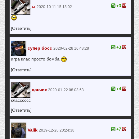
+3
ы
2020-10-11 15:13:02
[Ответить]
+3
супер босс
2020-02-28 16:48:28
игра клас просто бомба
[Ответить]
+4
данчик
2020-01-22 08:03:53
класссссс
[Ответить]
+7
Valik
2019-12-28 20:24:38