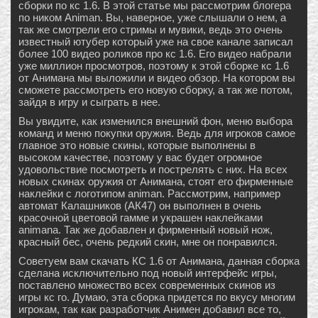
сборки по кс 1.6. В этой статье мы рассмотрим блогера
по ником Animan. Вы, наверное, уже слышали о нем, а
так же смотрели его стримы и мувики, ведь это очень
известный ютубер который уже на свое канале записал
более 100 видео роликов про кс 1.6. Его видео набрали
уже миллион просмотров, поэтому к этой сборке кс 1.6
от Анимана мы выложили и видео обзор. На котором вы
сможете рассмотреть его новую сборку, а так же потом,
зайдя в игру и сыграть в нее.
Вы увидите, как изменился внешний фон, меню выбора
команд и меню покупки оружия. Ведь для игроков самое
главное это новые скины, которые выполнены в
высоком качестве, поэтому у вас будет огромное
удовольствие посмотреть и пострелять с них. На всех
новых скинах оружия от Анимана, стоят его фирменные
наклейки с логотипом animan. Рассмотрим, например
автомат Калашников (АК47) он выполнен в очень
красочной цветовой гамме и украшен наклейками
animana. Так же добавлен и фирменный новый нож,
красный бес, очень редкий скин, мне он понравился.
Советуем вам скачать КС 1.6 от Анимана, данная сборка
сделана исключительно под новый интерфейс игры,
поставлено множество всех современных скинов из
игры кс го. Думаю, эта сборка придется по вкусу многим
игрокам, так как разработчик Анимен добавил все то,