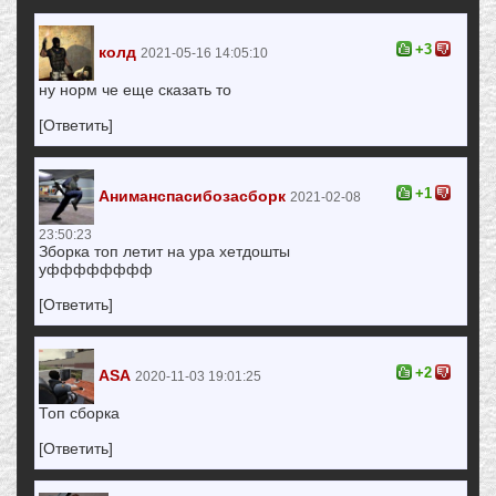
+3
колд
2021-05-16 14:05:10
ну норм че еще сказать то
[Ответить]
+1
Аниманспасибозасборк
2021-02-08
23:50:23
Зборка топ летит на ура хетдошты
уфффффффф
[Ответить]
+2
ASA
2020-11-03 19:01:25
Топ сборка
[Ответить]