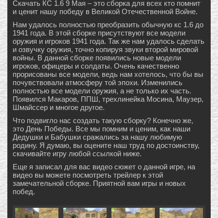
Скачать КС 1.6 9 Мая – это сборка для всех кто помнит
и ценит нашу победу в Великой Отечественной Войне.
Нам удалось полностью преобразить обычную кс 1.6 до
1941 года. В этой сборке присутствуют все модели
оружия и игроков 1941 года. Так же нам удалось сделать
и озвучку оружия, точно копируя звуки второй мировой
войны. В данной сборке появились новые модели
игроков, офицеры и солдаты. Очень качественно
прорисованы все модели, ведь нам хотелось, что бы вы
почувствовали атмосферу той эпохи. Изменились
полностью все модели оружия, а не только их часть.
Появился Макаров, ППШ, трехлинейка Мосина, Маузер,
Шмайссер и многое другое.
Что подвигло нас создать такую сборку? Конечно же,
это День Победы. Все мы помним и ценим, как наши
Дедушки и Бабушки сражались за нашу любимую
родину. Я думаю, вы оцените наш труд по достоинству,
скачивайте игру любой ссылкой ниже.
Еще я записал для вас видео сюжет о данной игре, на
видео вы можете посмотреть трейлер к этой
замечательной сборке. Приятной вам игры и новых
побед.