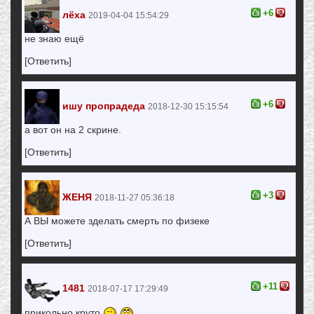
+6
лёха
2019-04-04 15:54:29
не знаю ещё
[Ответить]
+6
ишу пропрадеда
2018-12-30 15:15:54
а вот он на 2 скрине.
[Ответить]
+3
ЖЕНЯ
2018-11-27 05:36:18
А ВЫ можете зделать смерть по физеке
[Ответить]
+11
1481
2018-07-17 17:29:49
прикольно круто