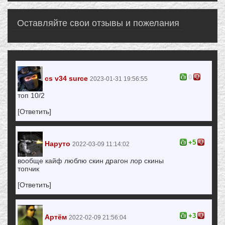
Оставляйте свои отзывы и пожелания
0
cs v34 surce
2023-01-31 19:56:55
топ 10/2
[Ответить]
+5
Наруто
2022-03-09 11:14:02
вообще кайф люблю скин драгон лор скины
топчик
[Ответить]
+3
Артём
2022-02-09 21:56:04