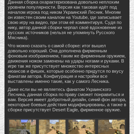
Данная сборка охарактеризована довольно неплохим
уровнем популярности. Версия как таковая идёт под
началом игрока под ником Украинский Лесник. Многим
он известен своим каналом на Youtube, где записывает
свою игру на видео, при этом её комментируя. Судя по
нику, автор данной сборки черпал своё вдохновение из
русских источников (нельзя не упомянуть Русского
Мясника).
Что можно сказать о самой сборке: итог вышел
довольно хороший. Она дополнена фирменным
фоновым изображением, таким же фирменным оружием,
движения ножом заменены на удары ногами и руками. В
игре так же присутствует множество интересных
нюансов и фишек, которые особенно придутся по вкусу
фанатам автора. Конфигурация и настройки все
выставлены именно такие, как у самого Лесника.
Даже если вы не являетесь фанатом Украинского
Лесника, данная сборка по праву сможет понравиться и
вам. Версия имеет добротный дизайн, синий фон автора,
некоторые боевые действия модифицированы, а также в
сборке присутствует Desert Eagle, фирменное оружие.