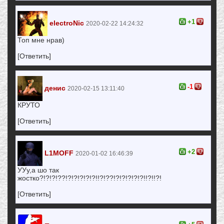
+1
electroNic
2020-02-22 14:24:32
Топ мне нрав)
[Ответить]
-1
денис
2020-02-15 13:11:40
КРУТО
[Ответить]
+2
L1MOFF
2020-01-02 16:46:39
УУу,а шо так
жостко?!?!?!??!?!?!?!?!?!!?!??!?!?!?!?!?!!?!!?!
[Ответить]