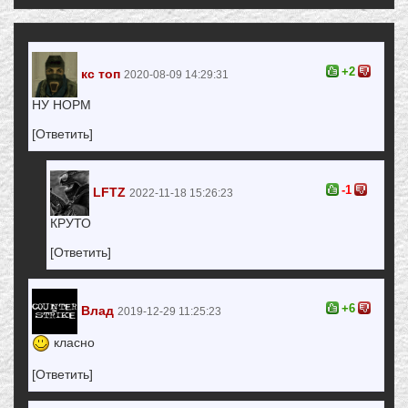
+2
кс топ
2020-08-09 14:29:31
НУ НОРМ
[Ответить]
-1
LFTZ
2022-11-18 15:26:23
КРУТО
[Ответить]
+6
Влад
2019-12-29 11:25:23
класно
[Ответить]