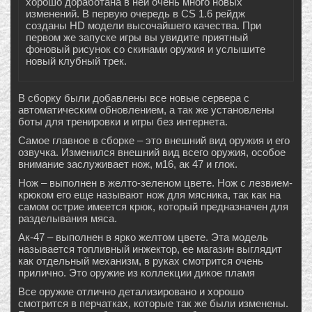
хорошо доработана в ней очень много новых
изменений. В первую очередь в CS 1.6 рейдж
созданы HD модели высочайшего качества. При
первом же запуске игры вы увидите приятный
фоновый рисунок со скинами оружия и услышите
новый клубный трек.
В сборку были добавлены все новые сервера с
автоматическим обновлением, а так же установлены
боты для тренировки и игры без интернета.
Самое главное в сборке – это внешний вид оружия и его
озвучка. Изменился внешний вид всего оружия, особое
внимание заслуживает нож, м16, ак 47 и глок.
Нож – выполнен в желто-зеленом цвете. Нож с лезвием-
крюком его еще называют нож для мясника, так как на
самом острие имеется крюк, который предназначен для
разделывания мяса.
Ак-47 – выполнен в ярко желтом цвете. Эта модель
называется топливный инжектор, ее магазин выглядит
как отдельный механизм, в руках смотрится очень
прилично. Это оружие из коллекции дикое пламя
Все оружие отлично детализировано и хорошо
смотрится в перчатках, которые так же были изменены.